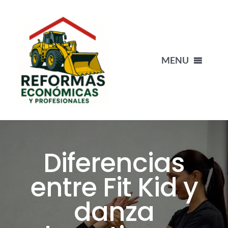
Saltar
al
contenido
MENU
INICIO
NUESTRO EQUIPO
Diferencias
PORTFOLIO
entre Fit Kid y
danza
BLOG