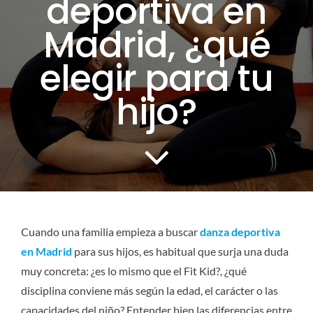
deportiva en
CONTACTO
Madrid, ¿qué
elegir para tu
SERVICIOS
hijo?
Cuando una familia empieza a buscar
danza deportiva
en Madrid
para sus hijos, es habitual que surja una duda
muy concreta: ¿es lo mismo que el Fit Kid?, ¿qué
disciplina conviene más según la edad, el carácter o las
capacidades del niño? Entender bien las diferencias entre