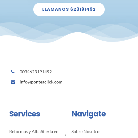
LLÁMANOS 623191492
0034623191492
info@ponteaclick.com
Services
Navigate
Reformas y Albañilería en
Sobre Nosotros