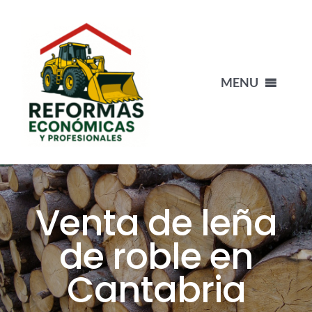
Saltar
al
contenido
MENU
INICIO
NUESTRO EQUIPO
Venta de leña
PORTFOLIO
de roble en
Cantabria
BLOG