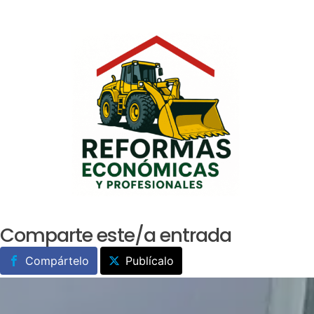
Saltar
al
contenido
Comparte este/a entrada
Compártelo
Publícalo