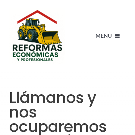
Saltar
al
contenido
MENU
INICIO
NUESTRO EQUIPO
Llámanos y
PORTFOLIO
nos
ocuparemos
BLOG