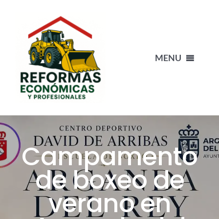
Saltar
al
contenido
MENU
INICIO
NUESTRO EQUIPO
Campamento
PORTFOLIO
de boxeo de
verano en
BLOG