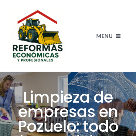
Saltar
al
contenido
MENU
INICIO
NUESTRO EQUIPO
Limpieza de
PORTFOLIO
empresas en
Pozuelo: todo
BLOG