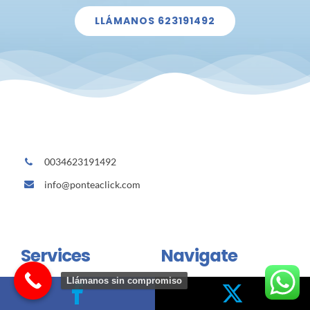
LLÁMANOS 623191492
0034623191492
info@ponteaclick.com
Services
Navigate
Llámanos sin compromiso
Reformas y Albañilería en
Sobre Nosotros