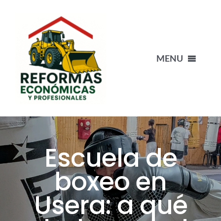
Saltar
al
contenido
MENU
INICIO
NUESTRO EQUIPO
Escuela de
PORTFOLIO
boxeo en
Usera: a qué
BLOG