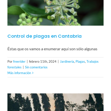
Control de plagas en Cantabria
Éstas que os vamos a enumerar aquí son sólo algunas
Por
freerider
|
febrero 11th, 2024
|
Jardinería
,
Plagas
,
Trabajos
forestales
|
Sin comentarios
Más información