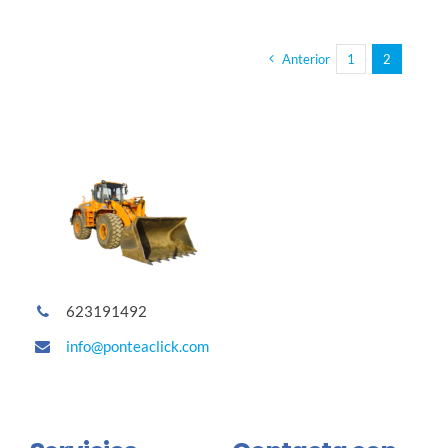
Anterior
1
2
623191492
info@ponteaclick.com