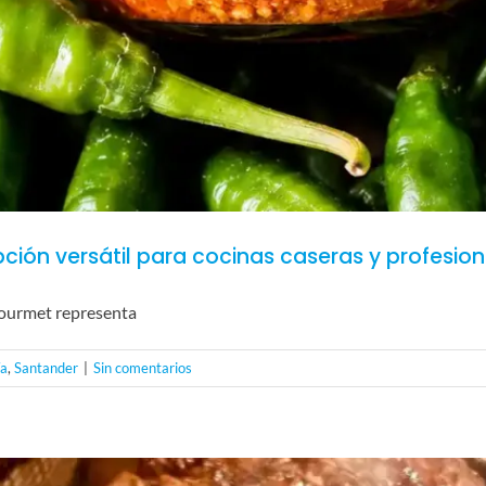
ción versátil para cocinas caseras y profesion
 gourmet representa
ía
,
Santander
|
Sin comentarios