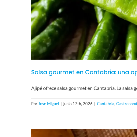
Salsa gourmet en Cantabria: una op
Ajipé ofrece salsa gourmet en Cantabria. La salsa
Por
Jose Miguel
|
junio 17th, 2026
|
Cantabria
,
Gastronom