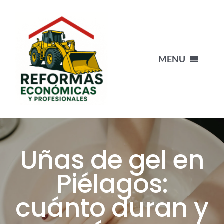
Saltar
al
contenido
MENU
INICIO
NUESTRO EQUIPO
Uñas de gel en
PORTFOLIO
Piélagos:
cuánto duran y
BLOG