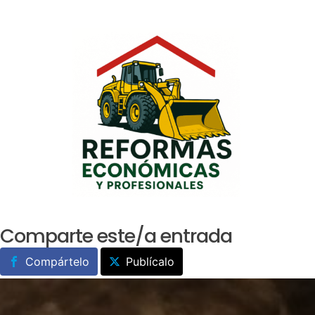
Saltar
al
contenido
Comparte este/a entrada
Compártelo
Publícalo