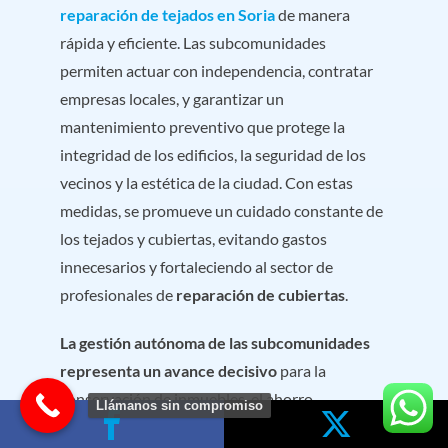
reparación de tejados en Soria
de manera
rápida y eficiente. Las subcomunidades
permiten actuar con independencia, contratar
empresas locales, y garantizar un
mantenimiento preventivo que protege la
integridad de los edificios, la seguridad de los
vecinos y la estética de la ciudad. Con estas
medidas, se promueve un cuidado constante de
los tejados y cubiertas, evitando gastos
innecesarios y fortaleciendo al sector de
profesionales de
reparación de cubiertas
.
La gestión autónoma de las subcomunidades
representa un avance decisivo
para la
conservación de inmuebles, el ahorro
Llámanos sin compromiso
económico y la calidad de vida de los vecinos