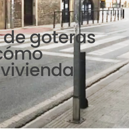
 de goteras
 cómo
 vivienda