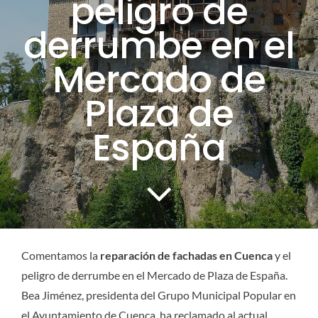
peligro de
CONTACTO
derrumbe en el
Mercado de
SERVICIOS
Plaza de
España
Comentamos la
reparación de fachadas en Cuenca
y el
peligro de derrumbe en el Mercado de Plaza de España.
Bea Jiménez, presidenta del Grupo Municipal Popular en
el Ayuntamiento de Cuenca, ha reclamado al actual