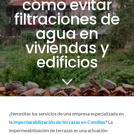
cómo evitar
CONTACTO
filtraciones de
agua en
SERVICIOS
viviendas y
edificios
¿Necesitas los servicios de una empresa especializada en
la
impermeabilización de terrazas en Comillas
? La
impermeabilización de terrazas es una actuación